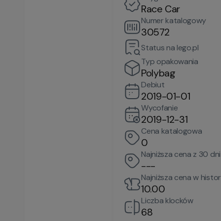
Race Car
Numer katalogowy
30572
Status na lego.pl
Typ opakowania
Polybag
Debiut
2019-01-01
Wycofanie
2019-12-31
Cena katalogowa
0
Najniższa cena z 30 dni
---
Najniższa cena w histori
10.00
Liczba klocków
68