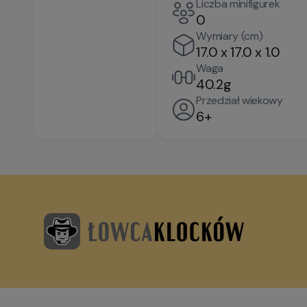
Liczba minifigurek
0
Wymiary (cm)
17.0 x 17.0 x 1.0
Waga
40.2g
Przedział wiekowy
6+