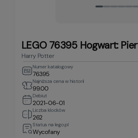
LEGO 76395 Hogwart: Pierw
Harry Potter
Numer katalogowy
76395
Najniższa cena w historii
99.00
Debiut
2021-06-01
Liczba klocków
262
Status na lego.pl
Wycofany