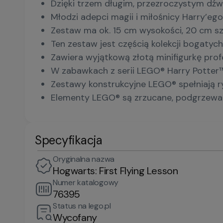
Dzięki trzem długim, przezroczystym dźw
Młodzi adepci magii i miłośnicy Harry’eg
Zestaw ma ok. 15 cm wysokości, 20 cm sz
Ten zestaw jest częścią kolekcji bogat
Zawiera wyjątkową złotą minifigurkę profe
W zabawkach z serii LEGO® Harry Potter™
Zestawy konstrukcyjne LEGO® spełniają ry
Elementy LEGO® są zrzucane, podgrzewane
Specyfikacja
Oryginalna nazwa
Hogwarts: First Flying Lesson
Numer katalogowy
76395
Status na lego.pl
Wycofany