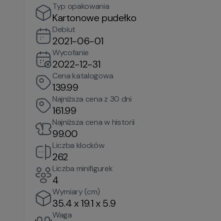
Typ opakowania
Kartonowe pudełko
Debiut
2021-06-01
Wycofanie
2022-12-31
Cena katalogowa
139.99
Najniższa cena z 30 dni
161.99
Najniższa cena w historii
99.00
Liczba klocków
262
Liczba minifigurek
4
Wymiary (cm)
35.4 x 19.1 x 5.9
Waga