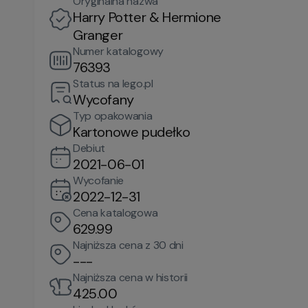
Oryginalna nazwa
Harry Potter & Hermione
Granger
Numer katalogowy
76393
Status na lego.pl
Wycofany
Typ opakowania
Kartonowe pudełko
Debiut
2021-06-01
Wycofanie
2022-12-31
Cena katalogowa
629.99
Najniższa cena z 30 dni
---
Najniższa cena w historii
425.00