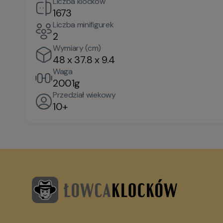
Liczba klocków
1673
Liczba minifigurek
2
Wymiary (cm)
48 x 37.8 x 9.4
Waga
2001g
Przedział wiekowy
10+