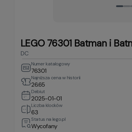
LEGO 76301 Batman i Batmo
DC
Numer katalogowy
76301
Najniższa cena w historii
26.65
Debiut
2025-01-01
Liczba klocków
63
Status na lego.pl
Wycofany