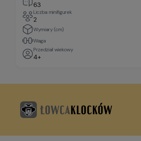
63
Liczba minifigurek
2
Wymiary (cm)
Waga
Przedział wiekowy
4+