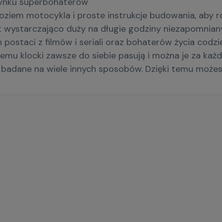
edynku superbohaterów
iem motocykla i proste instrukcje budowania, aby ro
 wystarczająco duży na długie godziny niezapomniany
ostaci z filmów i seriali oraz bohaterów życia codz
emu klocki zawsze do siebie pasują i można je za każd
 badane na wiele innych sposobów. Dzięki temu może