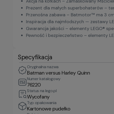
Akcja na kółkach – Zamaskowany Mściciel
Prezent dla małych superbohaterów – ten
Przenośna zabawa – Batmotor™ ma 3 cm wy
Inspiracja dla najmłodszych — zestawy L
Gwarancja jakości – elementy LEGO® spełn
Pewność i bezpieczeństwo – elementy LE
Specyfikacja
Oryginalna nazwa
Batman versus Harley Quinn
Numer katalogowy
76220
Status na lego.pl
Wycofany
Typ opakowania
Kartonowe pudełko