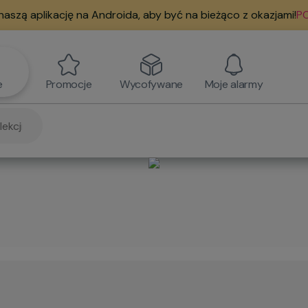
naszą aplikację na Androida, aby być na bieżąco z okazjami!
PO
e
Promocje
Wycofywane
Moje alarmy