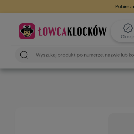
Pobierz 
Okazj