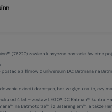
uinn
™ (76220) zawiera klasyczne postacie, świetne pojaz
w
postacie z filmów z uniwersum DC: Batmana na Batmot
owanie dzieci i dorosłych, bez względu na to, czy ma
eku od 4 lat – zestaw LEGO® DC Batman™ kontra Harl
ana™ na Batmotorze™ i z Batarangiem™, a także Harl