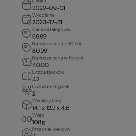
Debiut
2022-09-01
Wycofanie
2023-12-31
Cena katalogowa
69.99
Najniższa cena z 30 dni
80.99
Najniższa cena w historii
40.00
Liczba klocków
42
Liczba minifigurek
2
Wymiary (cm)
14.1 x 12.2 x 4.6
Waga
108g
Przedział wiekowy