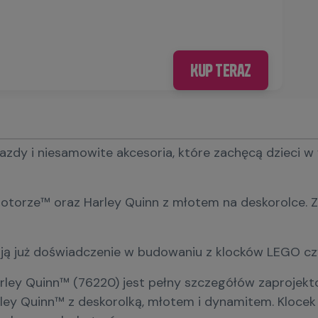
Kup teraz
dy i niesamowite akcesoria, które zachęcą dzieci w 
orze™ oraz Harley Quinn z młotem na deskorolce. Zes
ją już doświadczenie w budowaniu z klocków LEGO czy
ey Quinn™ (76220) jest pełny szczegółów zaprojektow
ey Quinn™ z deskorolką, młotem i dynamitem. Klocek 