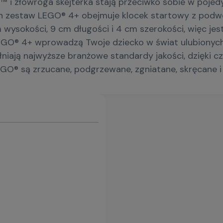
™ i złowroga skejterka stają przeciwko sobie w poj
 zestaw LEGO® 4+ obejmuje klocek startowy z podwoz
sokości, 9 cm długości i 4 cm szerokości, więc jest
EGO® 4+ wprowadzą Twoje dziecko w świat ulubionych p
iają najwyższe branżowe standardy jakości, dzięki cz
GO® są zrzucane, podgrzewane, zgniatane, skręcane i