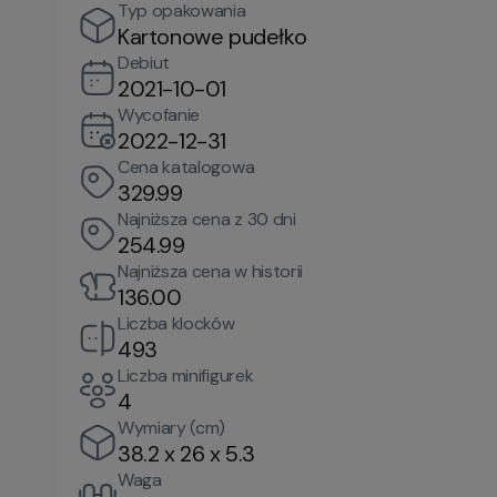
Typ opakowania
Kartonowe pudełko
Debiut
2021-10-01
Wycofanie
2022-12-31
Cena katalogowa
329.99
Najniższa cena z 30 dni
254.99
Najniższa cena w historii
136.00
Liczba klocków
493
Liczba minifigurek
4
Wymiary (cm)
38.2 x 26 x 5.3
Waga