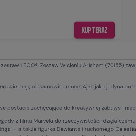
Kup teraz
 zestaw LEGO®. Zestaw W cieniu Arishem (76155) zawi
wie mają niesamowite moce: Ajak jako jedyna potrafi k
owe postacie zachęcające do kreatywnej zabawy i nie
ygody z filmu Marvela do rzeczywistości, dzięki cz
 i Kinga — a także figurka Dewianta i ruchomego Cele