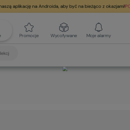
naszą aplikację na Androida, aby być na bieżąco z okazjami!
PO
e
Promocje
Wycofywane
Moje alarmy