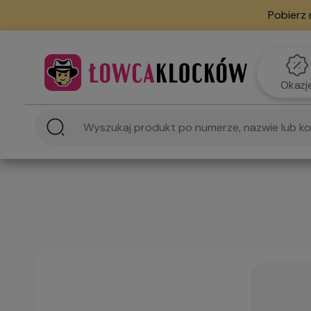
Pobierz 
Okazj