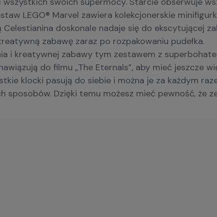
 wszystkich swoich supermocy. Starcie obserwuje ws
zestaw LEGO® Marvel zawiera kolekcjonerskie minifig
Celestianina doskonale nadaje się do ekscytującej za
kreatywną zabawę zaraz po rozpakowaniu pudełka.
nia i kreatywnej zabawy tym zestawem z superbohate
wiązują do filmu „The Eternals”, aby mieć jeszcze w
e klocki pasują do siebie i można je za każdym razem 
ch sposobów. Dzięki temu możesz mieć pewność, że zes