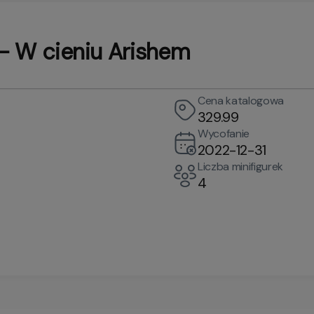
- W cieniu Arishem
Cena katalogowa
329.99
Wycofanie
2022-12-31
Liczba minifigurek
4