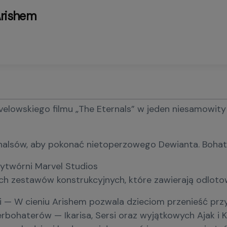
Arishem
elowskiego filmu „The Eternals” w jeden niesamowity
alsów, aby pokonać nietoperzowego Dewianta. Bohatero
ytwórni Marvel Studios
ych zestawów konstrukcyjnych, które zawierają odlot
 — W cieniu Arishem pozwala dzieciom przenieść prz
perbohaterów — Ikarisa, Sersi oraz wyjątkowych Ajak