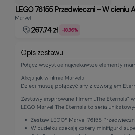
LEGO 76155 Przedwieczni - W cieniu 
Marvel
267.74 zł
-18.86%
Opis zestawu
Połącz wszystkie najciekawsze elementy marv
Akcja jak w filmie Marvela
Dzieci muszą połączyć siły z czworgiem Etern
Zestawy inspirowane filmem „The Eternals” w
LEGO Marvel The Eternals to seria unikatow
Zestaw LEGO® Marvel 76155 Przedwieczni
W pudełku czekają cztery minifigurki su