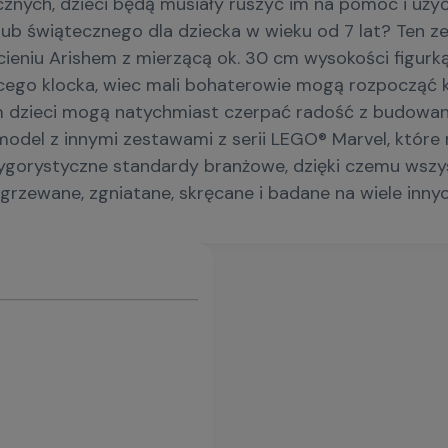
nych, dzieci będą musiały ruszyć im na pomoc i użyć
ub świątecznego dla dziecka w wieku od 7 lat? Ten 
eniu Arishem z mierzącą ok. 30 cm wysokości figurką 
cego klocka, wiec mali bohaterowie mogą rozpocząć 
jom dzieci mogą natychmiast czerpać radość z budowa
el z innymi zestawami z serii LEGO® Marvel, które na
gorystyczne standardy branżowe, dzięki czemu wszystki
grzewane, zgniatane, skręcane i badane na wiele inny