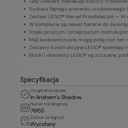
Gdy Dewiant zaatakuje czworo Przedwiecz
Szukasz fajnego prezentu urodzinowego l
Zestaw LEGO® Marvel Przedwieczni — W ci
W komplecie są nawet baterie do świecą
Dzięki prostym i przejrzystym instrukc
Mali budowniczowie mogą połączyć ten mod
Zestawy konstrukcyjne LEGO® spełniają ry
Klocki i elementy LEGO® są zrzucane, pod
Specyfikacja
Oryginalna nazwa
In Arishem's Shadow
Numer katalogowy
76155
Status na lego.pl
Wycofany