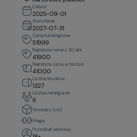
Debiut
2025-09-01
Wycofanie
2027-07-31
Cena katalogowa
519.99
Najniższa cena z 30 dni
419.00
Najniższa cena w historii
410.00
Liczba klocków
1327
Liczba minifigurek
6
Wymiary (cm)
Waga
Przedział wiekowy
18+