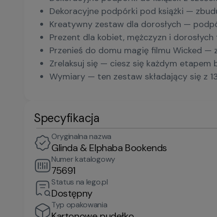
Dekoracyjne podpórki pod książki — zbuduj
Kreatywny zestaw dla dorosłych — podpórk
Prezent dla kobiet, mężczyzn i dorosłych
Przenieś do domu magię filmu Wicked —
Zrelaksuj się — ciesz się każdym etapem 
Wymiary — ten zestaw składający się z 1
Specyfikacja
Oryginalna nazwa
Glinda & Elphaba Bookends
Numer katalogowy
75691
Status na lego.pl
Dostępny
Typ opakowania
Kartonowe pudełko