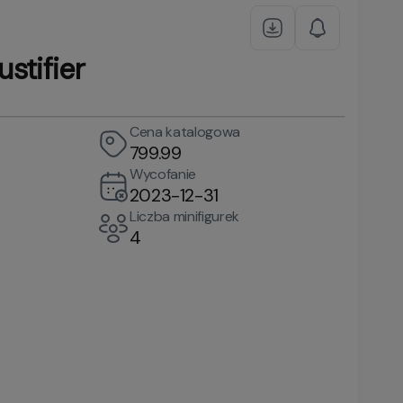
stifier
Cena katalogowa
799.99
Wycofanie
2023-12-31
Liczba minifigurek
4