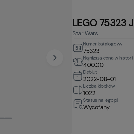
LEGO 75323 Ju
Star Wars
Numer katalogowy
75323
Najniższa cena w historii
400.00
Debiut
2022-08-01
Liczba klocków
1022
Status na lego.pl
Wycofany