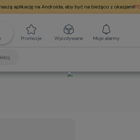
naszą aplikację na Androida, aby być na bieżąco z okazjami!
PO
e
Promocje
Wycofywane
Moje alarmy