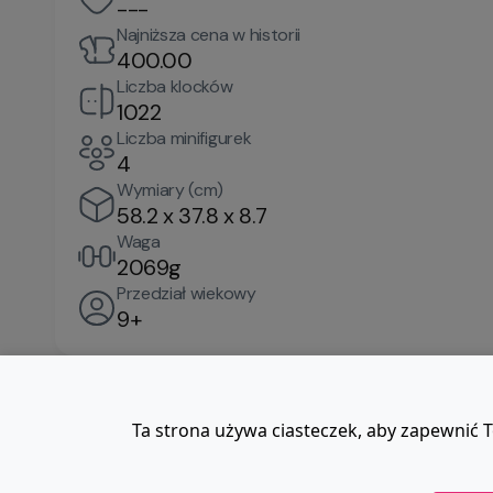
---
Najniższa cena w historii
400.00
Liczba klocków
1022
Liczba minifigurek
4
Wymiary (cm)
58.2 x 37.8 x 8.7
Waga
2069g
Przedział wiekowy
9+
Ta strona używa ciasteczek, aby zapewnić T