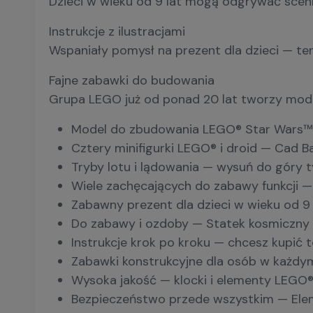
Dzieci w wieku od 9 lat mogą odgrywać scenki
Instrukcje z ilustracjami
Wspaniały pomysł na prezent dla dzieci — te
Fajne zabawki do budowania
Grupa LEGO już od ponad 20 lat tworzy mode
Model do zbudowania LEGO® Star Wars™ J
Cztery minifigurki LEGO® i droid — Cad 
Tryby lotu i lądowania — wysuń do góry t
Wiele zachęcających do zabawy funkcji —
Zabawny prezent dla dzieci w wieku od 9 
Do zabawy i ozdoby — Statek kosmiczny 
Instrukcje krok po kroku — chcesz kupić
Zabawki konstrukcyjne dla osób w każdy
Wysoka jakość — klocki i elementy LEGO®
Bezpieczeństwo przede wszystkim — Elem