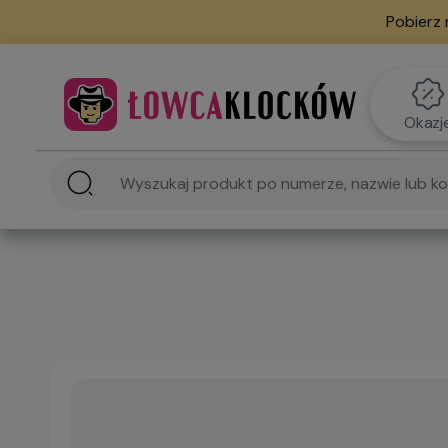
Pobierz 
Okazj