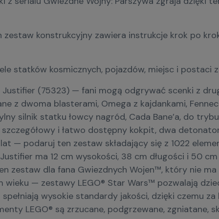
 z serialu Gwiezdne Wojny: Parszywa zgraja dzięki tem
n zestaw konstrukcyjny zawiera instrukcje krok po k
le statków kosmicznych, pojazdów, miejsc i postaci
ustifier (75323) — fani mogą odgrywać scenki z drug
Bane z dwoma blasterami, Omega z kajdankami, Fennec
ylny silnik statku łowcy nagród, Cada Bane’a, do try
 szczegółowy i łatwo dostępny kokpit, dwa detonator
lat — podaruj ten zestaw składający się z 1022 eleme
Justifier ma 12 cm wysokości, 38 cm długości i 50 
 ten zestaw dla fana Gwiezdnych Wojen™, który nie 
m wieku — zestawy LEGO® Star Wars™ pozwalają dzie
 spełniają wysokie standardy jakości, dzięki czemu z
enty LEGO® są zrzucane, podgrzewane, zgniatane, skr