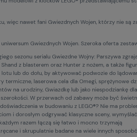
u modelowi z klocków LEGO® przedstawiającemu statek 
roku, więc nawet fani Gwiezdnych Wojen, którzy nie s
 z uniwersum Gwiezdnych Wojen. Szeroka oferta zest
iego sezonu serialu Gwiezdne Wojny: Parszywa zgraj
 Shand z blasterem oraz Hunter z nożem, a także fig
bu lotu lub do dołu, by aktywować podwozie do lądowa
y termiczne, laserowa cela dla Omegi, sprężynowe dz
ntów na urodziny, Gwiazdkę lub jako niespodziankę dl
cm szerokości. W przerwach od zabawy może być świet
ma doświadczenia w budowaniu z LEGO®? Nie ma proble
ciom i dorosłym odgrywać klasyczne sceny, wymyślać
a każdym razem łączą się łatwo i mocno trzymają
ęcane i skrupulatnie badane na wiele innych sposob