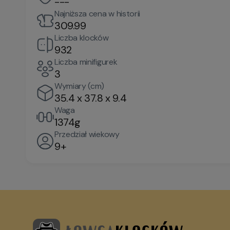
---
Najniższa cena w historii
309.99
Liczba klocków
932
Liczba minifigurek
3
Wymiary (cm)
35.4 x 37.8 x 9.4
Waga
1374g
Przedział wiekowy
9+