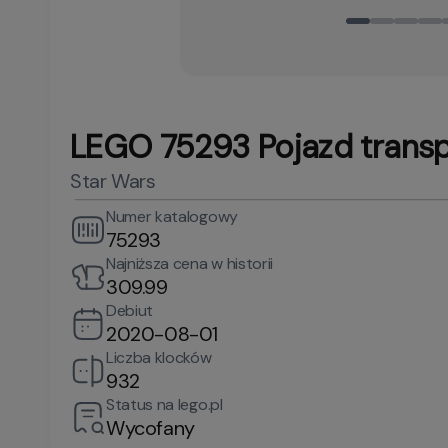
LEGO 75293 Pojazd trans
Star Wars
Numer katalogowy
75293
Najniższa cena w historii
309.99
Debiut
2020-08-01
Liczba klocków
932
Status na lego.pl
Wycofany