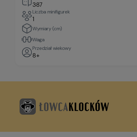
387
Liczba minifigurek
1
Wymiary (cm)
Waga
Przedział wiekowy
8+