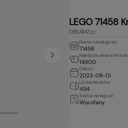
LEGO 71458 K
DREAMZzz
Numer katalogowy
71458
Najniższa cena w historii
149.00
Debiut
2023-08-01
Liczba klocków
494
Status na lego.pl
Wycofany