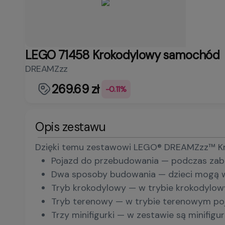
LEGO 71458 Krokodylowy samochód
DREAMZzz
269.69 zł
-0.11%
Opis zestawu
Dzięki temu zestawowi LEGO® DREAMZzz™ Krok
Pojazd do przebudowania — podczas zab
Dwa sposoby budowania — dzieci mogą 
Tryb krokodylowy — w trybie krokodylowy
Tryb terenowy — w trybie terenowym poja
Trzy minifigurki — w zestawie są minifig