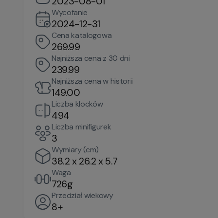
2023-08-01
Wycofanie
2024-12-31
Cena katalogowa
269.99
Najniższa cena z 30 dni
239.99
Najniższa cena w historii
149.00
Liczba klocków
494
Liczba minifigurek
3
Wymiary (cm)
38.2 x 26.2 x 5.7
Waga
726g
Przedział wiekowy
8+