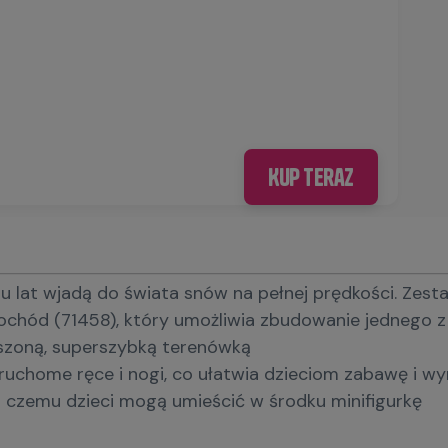
Kup teraz
t wjadą do świata snów na pełnej prędkości. Zestaw 
 (71458), który umożliwia zbudowanie jednego z d
zoną, superszybką terenówką
 ruchome ręce i nogi, co ułatwia dzieciom zabawę i w
 czemu dzieci mogą umieścić w środku minifigurkę