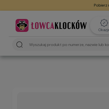
Pobierz 
Okazj