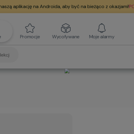
naszą aplikację na Androida, aby być na bieżąco z okazjami!
PO
e
Promocje
Wycofywane
Moje alarmy