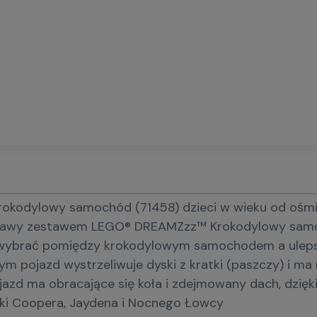
odylowy samochód (71458) dzieci w wieku od ośmiu la
awy zestawem LEGO® DREAMZzz™ Krokodylowy samochód
wybrać pomiędzy krokodylowym samochodem a uleps
m pojazd wystrzeliwuje dyski z kratki (paszczy) i ma
zd ma obracające się koła i zdejmowany dach, dzięki
urki Coopera, Jaydena i Nocnego Łowcy