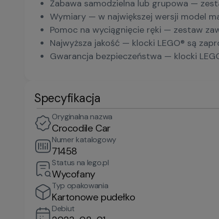
Zabawa samodzielna lub grupowa — zestaw
Wymiary — w największej wersji model ma
Pomoc na wyciągnięcie ręki — zestaw zawi
Najwyższa jakość — klocki LEGO® są zapr
Gwarancja bezpieczeństwa — klocki LEG
Specyfikacja
Oryginalna nazwa
Crocodile Car
Numer katalogowy
71458
Status na lego.pl
Wycofany
Typ opakowania
Kartonowe pudełko
Debiut