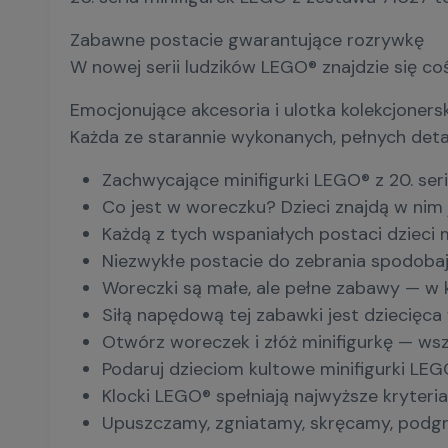
Zabawne postacie gwarantujące rozrywkę
W nowej serii ludzików LEGO® znajdzie się coś
Emocjonujące akcesoria i ulotka kolekcjoners
Każda ze starannie wykonanych, pełnych detal
Zachwycające minifigurki LEGO® z 20. seri
Co jest w woreczku? Dzieci znajdą w nim
Każdą z tych wspaniałych postaci dzieci m
Niezwykłe postacie do zebrania spodobaj
Woreczki są małe, ale pełne zabawy — w k
Siłą napędową tej zabawki jest dziecięc
Otwórz woreczek i złóż minifigurkę — wsz
Podaruj dzieciom kultowe minifigurki LE
Klocki LEGO® spełniają najwyższe kryteria
Upuszczamy, zgniatamy, skręcamy, podgrz