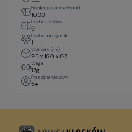
---
Najniższa cena w historii
10.00
Liczba klocków
9
Liczba minifigurek
1
Wymiary (cm)
9.5 x 15.0 x 0.7
Waga
12g
Przedział wiekowy
5+