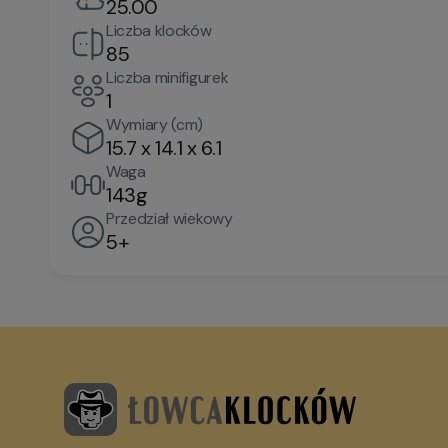
25.00
Liczba klocków
85
Liczba minifigurek
1
Wymiary (cm)
15.7 x 14.1 x 6.1
Waga
143g
Przedział wiekowy
5+