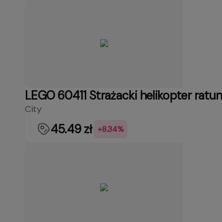
LEGO 60411 Strażacki helikopter ratu
City
45.49 zł
+8.34%