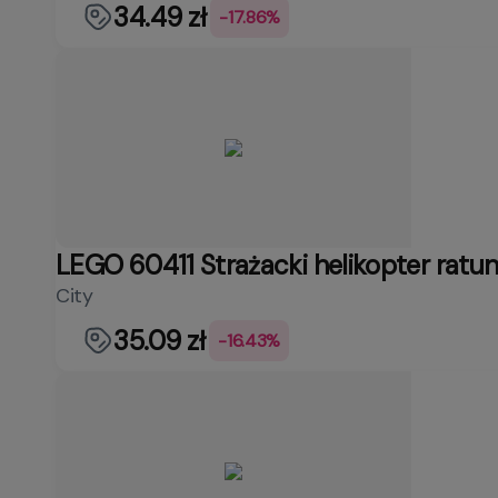
34.49 zł
-17.86%
LEGO 60411 Strażacki helikopter ratu
City
35.09 zł
-16.43%