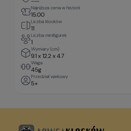
---
Najniższa cena w historii
15.00
Liczba klocków
11
Liczba minifigurek
1
Wymiary (cm)
9.1 x 12.2 x 4.7
Waga
45g
Przedział wiekowy
5+