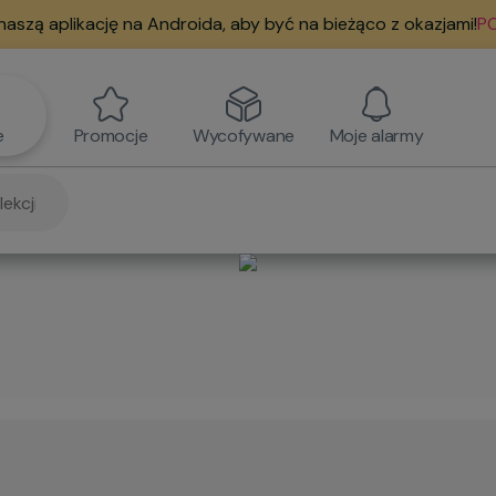
naszą aplikację na Androida, aby być na bieżąco z okazjami!
PO
e
Promocje
Wycofywane
Moje alarmy