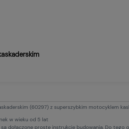
kaskaderskim
skaderskim (60297) z superszybkim motocyklem kaska
nek w wieku od 5 lat
ą dołączone proste instrukcje budowania. Do tego on