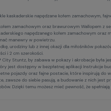
kle kaskaderskie napędzane kołem zamachowym, fajne p
ołem zamachowym oraz brawurowym Wallopem z seria
kaderskiego napędzanego kołem zamachowym oraz mini
onać manewry w powietrzu.
 urodziny lub z innej okazji dla miłośników pokazów
i i 2 cm szerokości.
ity Stuntz, by zabawa w pokazy i akrobacje była jes
ry jest dostępny w bezpłatnej aplikacji Instrukcje b
tne pojazdy oraz fajne postacie, które inspirują do w
 zawsze do siebie pasują, a budowanie z nich jest prz
sobów. Dzięki temu możesz mieć pewność, że spełniaj