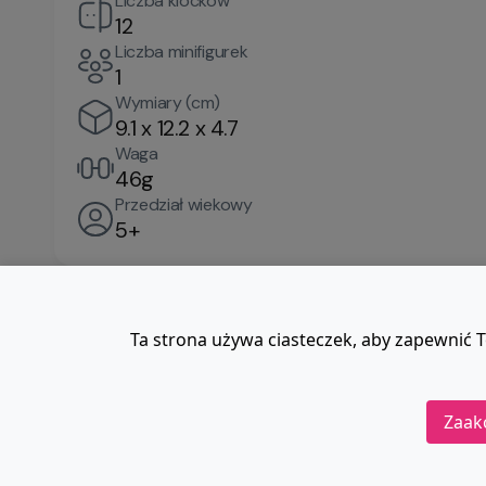
Liczba klocków
12
Liczba minifigurek
1
Wymiary (cm)
9.1 x 12.2 x 4.7
Waga
46g
Przedział wiekowy
5+
Ta strona używa ciasteczek, aby zapewnić T
Zaak