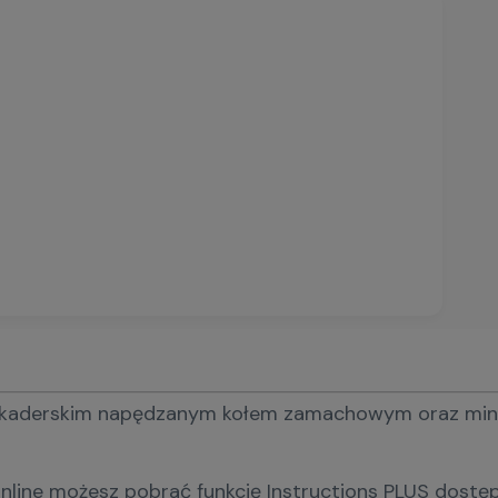
derskim napędzanym kołem zamachowym oraz minifigu
line możesz pobrać funkcję Instructions PLUS dostępn