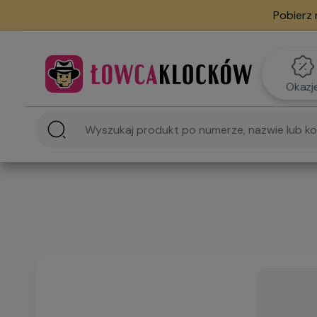
Pobierz 
Okazj