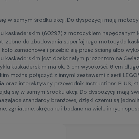
się w samym środku akcji. Do dyspozycji mają motocy
u kaskaderskim (60297) z motocyklem napędzanym k
otrzebne do zbudowania superfajnego motocykla kas
 koło zamachowe i przebić się przez ścianę albo wyk
kaskaderskim jest doskonałym prezentem na Gwiazdkę,
lu kaskaderskim ma ok. 3 cm wysokości, 6 cm długośc
m można połączyć z innymi zestawami z serii LEGO® C
a oraz interaktywny przewodnik Instructions PLUS, któ
jdą się w samym środku akcji. Do dyspozycji mają świe
ające standardy branżowe, dzięki czemu są jednolite,
, zgniatane, skręcane i badane na wiele innych spo