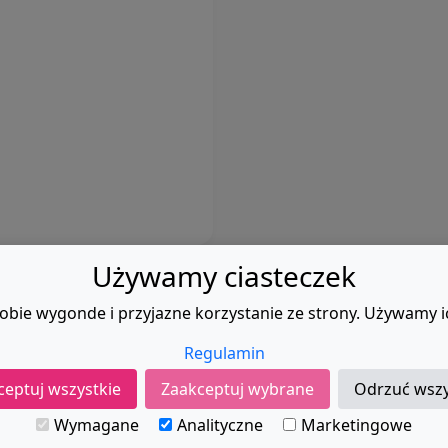
Używamy ciasteczek
obie wygonde i przyjazne korzystanie ze strony. Używamy i
Regulamin
Regulamin
|
Kontak
ceptuj wszystkie
Zaakceptuj wybrane
Odrzuć wszy
© 2024, LOWCAKLOCKOW.PL
Wymagane
Analityczne
Marketingowe