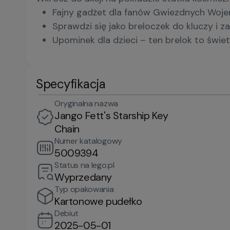
Fajny gadżet dla fanów Gwiezdnych Wojen 
Sprawdzi się jako breloczek do kluczy i 
Upominek dla dzieci – ten brelok to świ
Specyfikacja
Oryginalna nazwa
Jango Fett's Starship Key
Chain
Numer katalogowy
5009394
Status na lego.pl
Wyprzedany
Typ opakowania
Kartonowe pudełko
Debiut
2025-05-01