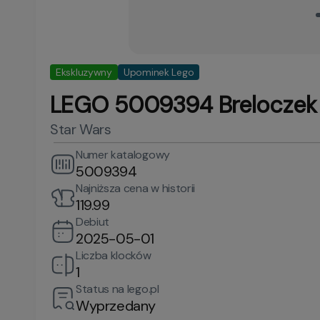
Ekskluzywny
Upominek Lego
LEGO 5009394 Breloczek z
Star Wars
Numer katalogowy
5009394
Najniższa cena w historii
119.99
Debiut
2025-05-01
Liczba klocków
1
Status na lego.pl
Wyprzedany