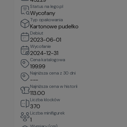
Status na lego.pl
Wycofany
Typ opakowania
Kartonowe pudełko
Debiut
2023-06-01
Wycofanie
2024-12-31
Cena katalogowa
199.99
Najniższa cena z 30 dni
---
Najniższa cena w historii
113.00
Liczba klocków
370
Liczba minifigurek
1
Wymiary (cm)