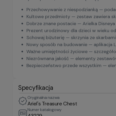
Przechowywanie z niespodzianką — podaruj
Kultowe przedmioty — zestaw zawiera skr
Dobrze znane postacie — Arielka Disneya 
Prezent urodzinowy dla dzieci w wieku o
Schowaj biżuterię — skrzynia ze skarbam
Nowy sposób na budowanie — aplikacja LE
Ważne umiejętności życiowe — szczegółow
Niezrównana jakość — elementy zestawów 
Bezpieczeństwo przede wszystkim — elem
Specyfikacja
Oryginalna nazwa
Ariel's Treasure Chest
Numer katalogowy
43229