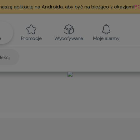
naszą aplikację na Androida, aby być na bieżąco z okazjami!
PO
e
Promocje
Wycofywane
Moje alarmy