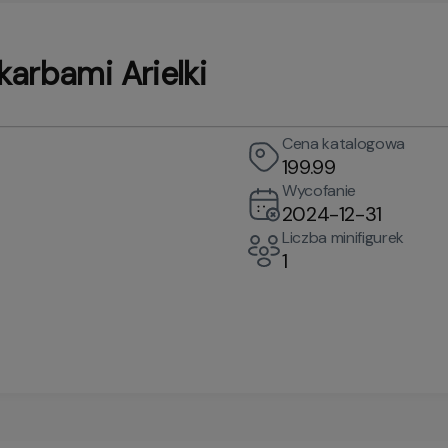
arbami Arielki
Cena katalogowa
199.99
Wycofanie
2024-12-31
Liczba minifigurek
1