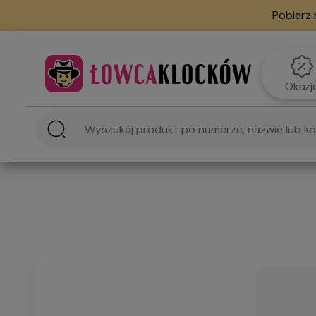
Pobierz 
Okazj