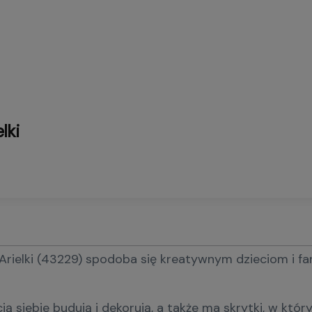
lki
rielki (43229) spodoba się kreatywnym dzieciom i fan
ścią siebie budują i dekorują, a także ma skrytki, w