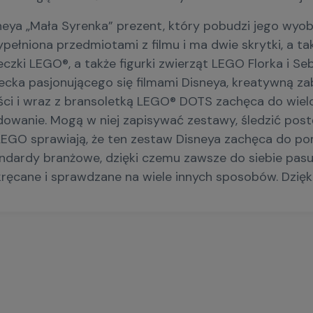
neya „Mała Syrenka” prezent, który pobudzi jego wyob
ypełniona przedmiotami z filmu i ma dwie skrytki, a
czki LEGO®, a także figurki zwierząt LEGO Florka i S
dziecka pasjonującego się filmami Disneya, kreatywną
ości i wraz z bransoletką LEGO® DOTS zachęca do wie
dowanie. Mogą w niej zapisywać zestawy, śledzić post
 LEGO sprawiają, że ten zestaw Disneya zachęca do p
ndardy branżowe, dzięki czemu zawsze do siebie pasu
ręcane i sprawdzane na wiele innych sposobów. Dzię