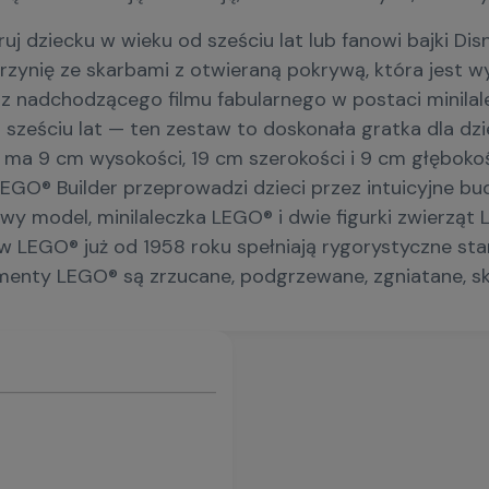
 dziecku w wieku od sześciu lat lub fanowi bajki Dis
zynię ze skarbami z otwieraną pokrywą, która jest w
z nadchodzącego filmu fabularnego w postaci minilale
d sześciu lat — ten zestaw to doskonała gratka dla 
i ma 9 cm wysokości, 19 cm szerokości i 9 cm głębok
GO® Builder przeprowadzi dzieci przez intuicyjne bu
y model, minilaleczka LEGO® i dwie figurki zwierząt
LEGO® już od 1958 roku spełniają rygorystyczne sta
enty LEGO® są zrzucane, podgrzewane, zgniatane, sk