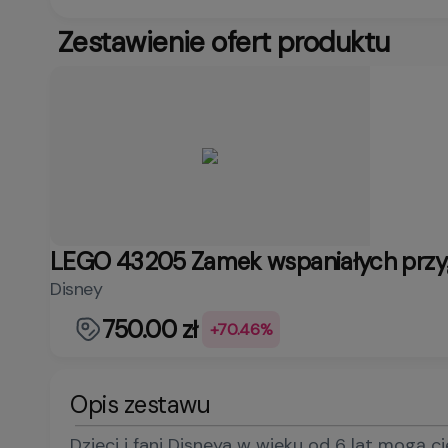
Zestawienie ofert produktu
LEGO 43205 Zamek wspaniałych prz
Disney
750.00 zł
+70.46%
Opis zestawu
Dzieci i fani Disneya w wieku od 6 lat mogą