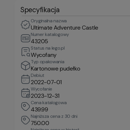
Specyfikacja
Oryginalna nazwa
Ultimate Adventure Castle
Numer katalogowy
43205
Status na lego.pl
Wycofany
Typ opakowania
Kartonowe pudełko
Debiut
2022-07-01
Wycofanie
2023-12-31
Cena katalogowa
439.99
Najniższa cena z 30 dni
750.00
Najniższa cena w historii