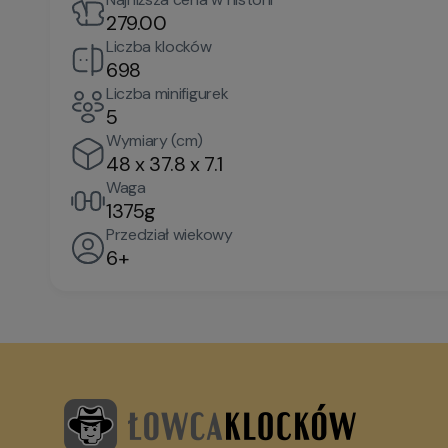
279.00
Liczba klocków
698
Liczba minifigurek
5
Wymiary (cm)
48 x 37.8 x 7.1
Waga
1375g
Przedział wiekowy
6+