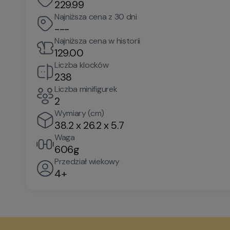
229.99
Najniższa cena z 30 dni
---
Najniższa cena w historii
129.00
Liczba klocków
238
Liczba minifigurek
2
Wymiary (cm)
38.2 x 26.2 x 5.7
Waga
606g
Przedział wiekowy
4+