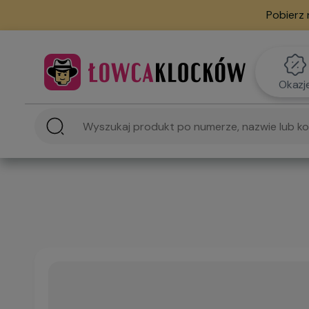
Pobierz 
Okazj