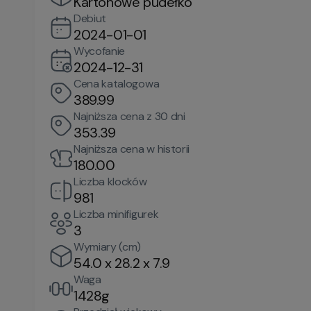
Kartonowe pudełko
Debiut
2024-01-01
Wycofanie
2024-12-31
Cena katalogowa
389.99
Najniższa cena z 30 dni
353.39
Najniższa cena w historii
180.00
Liczba klocków
981
Liczba minifigurek
3
Wymiary (cm)
54.0 x 28.2 x 7.9
Waga
1428g