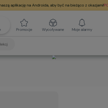
naszą aplikację na Androida, aby być na bieżąco z okazjami!
PO
e
Promocje
Wycofywane
Moje alarmy