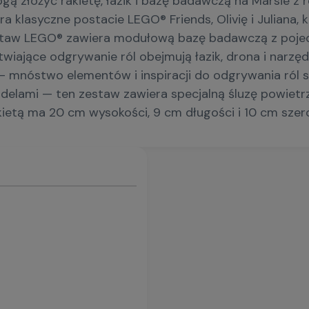
 złożyć rakietę, łazik i bazę badawczą na Marsie z 
era klasyczne postacie LEGO® Friends, Olivię i Juliana
w LEGO® zawiera modułową bazę badawczą z pojedync
twiające odgrywanie ról obejmują łazik, drona i narz
— mnóstwo elementów i inspiracji do odgrywania ról 
odelami — ten zestaw zawiera specjalną śluzę powiet
etą ma 20 cm wysokości, 9 cm długości i 10 cm szer