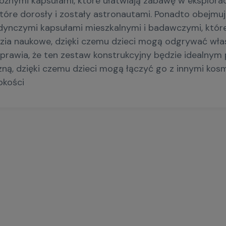
różnymi kapsułami, które ułatwiają zabawę w eksplora
, które dorosły i zostały astronautami. Ponadto obejmuj
zymi kapsułami mieszkalnymi i badawczymi, które m
ędzia naukowe, dzięki czemu dzieci mogą odgrywać wła
sprawia, że ten zestaw konstrukcyjny będzie idealny
rzną, dzięki czemu dzieci mogą łączyć go z innymi k
okości