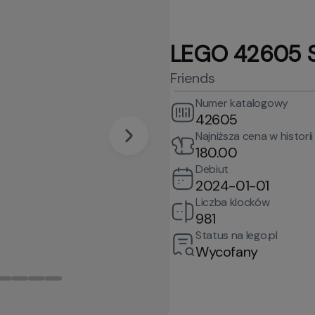
LEGO 42605 St
Friends
Numer katalogowy
42605
Najniższa cena w historii
180.00
Debiut
2024-01-01
Liczba klocków
981
Status na lego.pl
Wycofany