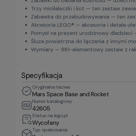
Zabawki do badania kosmosu — dzieci mogą
Trzy minilaleczki i kot — ten zestaw zawi
Zabawka do przebudowywania — ten zesta
Akcesoria LEGO® — akcesoria i detale uła
Pomysł na prezent urodzinowy dladzieci 
Śluza powietrzna do łączenia z innymi m
Wymiary — 981-elementowy zestaw z raki
Specyfikacja
Oryginalna nazwa
Mars Space Base and Rocket
Numer katalogowy
42605
Status na lego.pl
Wycofany
Typ opakowania