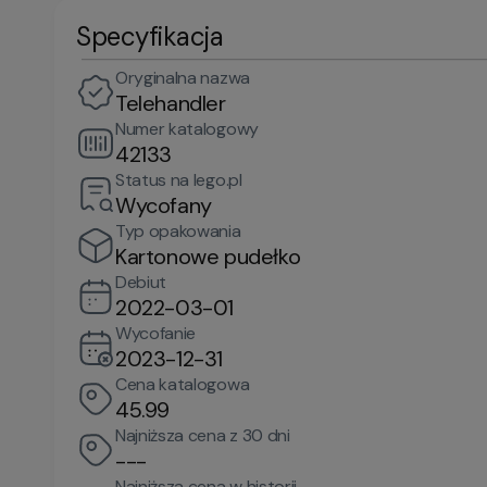
Specyfikacja
Oryginalna nazwa
Telehandler
Numer katalogowy
42133
Status na lego.pl
Wycofany
Typ opakowania
Kartonowe pudełko
Debiut
2022-03-01
Wycofanie
2023-12-31
Cena katalogowa
45.99
Najniższa cena z 30 dni
---
Najniższa cena w historii