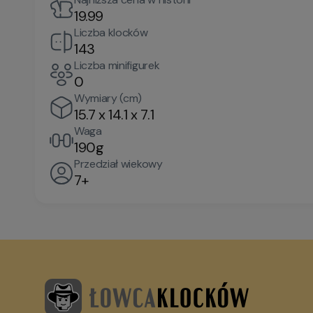
19.99
Liczba klocków
143
Liczba minifigurek
0
Wymiary (cm)
15.7 x 14.1 x 7.1
Waga
190g
Przedział wiekowy
7+