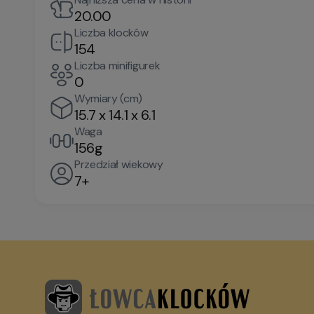
20.00
Liczba klocków
154
Liczba minifigurek
0
Wymiary (cm)
15.7 x 14.1 x 6.1
Waga
156g
Przedział wiekowy
7+