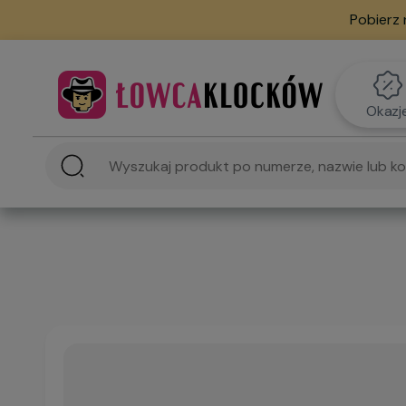
Pobierz 
Okazj