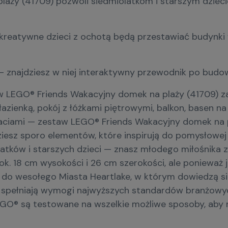
ży (41709) pozwoli siedmiolatkom i starszym dzieciom
kreatywne dzieci z ochotą będą przestawiać budynki 
— znajdziesz w niej interaktywny przewodnik po budo
 LEGO® Friends Wakacyjny domek na plaży (41709) z
zienką, pokój z łóżkami piętrowymi, balkon, basen na
iami — zestaw LEGO® Friends Wakacyjny domek na plaży 
iesz sporo elementów, które inspirują do pomysłowe
latków i starszych dzieci — znasz młodego miłośnik
. 18 cm wysokości i 26 cm szerokości, ale ponieważ
ci do wesołego Miasta Heartlake, w którym dowiedzą się
spełniają wymogi najwyższych standardów branżowych,
O® są testowane na wszelkie możliwe sposoby, aby 