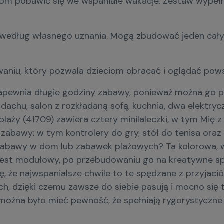
 pobawić się we wspaniałe wakacje. Zestaw wypełnion
według własnego uznania. Mogą zbudować jeden cały d
waniu, który pozwala dzieciom obracać i oglądać pow
apewnia długie godziny zabawy, ponieważ można go p
 dachu, salon z rozkładaną sofą, kuchnia, dwa elektry
(41709) zawiera cztery minilaleczki, w tym Mię z seri
j zabawy: w tym kontrolery do gry, stół do tenisa o
a zabawy w dom lub zabawek plażowych? Ta kolorowa,
 jest modułowy, po przebudowaniu go na kreatywne s
, że najwspanialsze chwile to te spędzane z przyjació
 dzięki czemu zawsze do siebie pasują i mocno się 
można było mieć pewność, że spełniają rygorystyczn