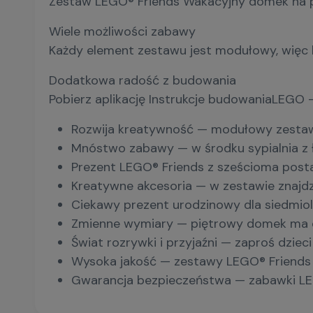
Zestaw LEGO® Friends Wakacyjny domek na pla
Wiele możliwości zabawy
Każdy element zestawu jest modułowy, więc 
Dodatkowa radość z budowania
Pobierz aplikację Instrukcje budowaniaLEGO 
Rozwija kreatywność — modułowy zestaw
Mnóstwo zabawy — w środku sypialnia z ła
Prezent LEGO® Friends z sześcioma postac
Kreatywne akcesoria — w zestawie znajdz
Ciekawy prezent urodzinowy dla siedmio
Zmienne wymiary — piętrowy domek ma ok
Świat rozrywki i przyjaźni — zaproś dzie
Wysoka jakość — zestawy LEGO® Friends 
Gwarancja bezpieczeństwa — zabawki LEG