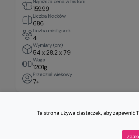
Najniższa cena w historii
159.99
Liczba klocków
686
Liczba minifigurek
4
Wymiary (cm)
54 x 28.2 x 7.9
Waga
1201g
Przedział wiekowy
7+
Ta strona używa ciasteczek, aby zapewnić T
Zaak