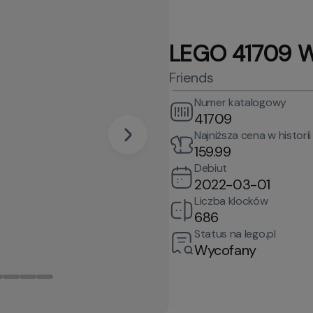
LEGO 41709 W
Friends
Numer katalogowy
41709
Najniższa cena w historii
159.99
Debiut
2022-03-01
Liczba klocków
686
Status na lego.pl
Wycofany