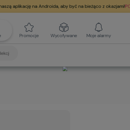
naszą aplikację na Androida, aby być na bieżąco z okazjami!
PO
e
Promocje
Wycofywane
Moje alarmy