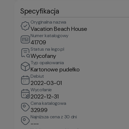
Specyfikacja
Oryginalna nazwa
Vacation Beach House
Numer katalogowy
41709
Status na lego.pl
Wycofany
Typ opakowania
Kartonowe pudełko
Debiut
2022-03-01
Wycofanie
2022-12-31
Cena katalogowa
329.99
Najniższa cena z 30 dni
---