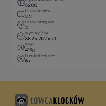
52.00
Liczba klocków
312
Liczba minifigurek
4
Wymiary (cm)
38.2 x 26.2 x 7.1
Waga
418g
Przedział wiekowy
6+