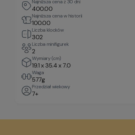
Najniższa cena z 30 dni
400.00
Najniższa cena w historii
100.00
Liczba klocków
302
Liczba minifigurek
2
Wymiary (cm)
19.1 x 35.4 x 7.0
Waga
577g
Przedział wiekowy
7+