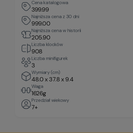
Cena katalogowa
399.99
Najniższa cena z 30 dni
999.00
Najniższa cena w historii
205.90
Liczba klocków
908
Liczba minifigurek
3
Wymiary (cm)
48.0 x 37.8 x 9.4
Waga
1626g
Przedział wiekowy
7+