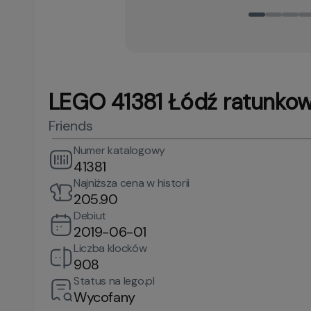
LEGO 41381 Łódź ratunko
Friends
Numer katalogowy
41381
Najniższa cena w historii
205.90
Debiut
2019-06-01
Liczba klocków
908
Status na lego.pl
Wycofany