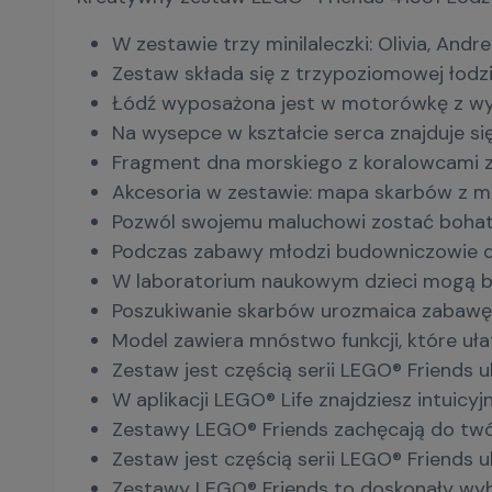
W zestawie trzy minilaleczki: Olivia, Andre
Zestaw składa się z trzypoziomowej łodz
Łódź wyposażona jest w motorówkę z wyrzu
Na wysepce w kształcie serca znajduje si
Fragment dna morskiego z koralowcami z
Akcesoria w zestawie: mapa skarbów z mate
Pozwól swojemu maluchowi zostać bohat
Podczas zabawy młodzi budowniczowie dow
W laboratorium naukowym dzieci mogą ba
Poszukiwanie skarbów urozmaica zabawę
Model zawiera mnóstwo funkcji, które uł
Zestaw jest częścią serii LEGO® Friends 
W aplikacji LEGO® Life znajdziesz intui
Zestawy LEGO® Friends zachęcają do tw
Zestaw jest częścią serii LEGO® Friends 
Zestawy LEGO® Friends to doskonały wybó