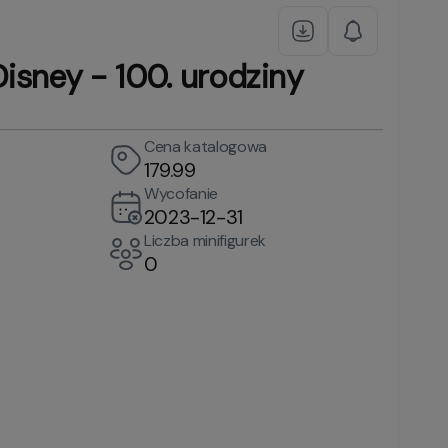
sney - 100. urodziny
Cena katalogowa
179.99
Wycofanie
2023-12-31
Liczba minifigurek
0