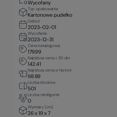
Wycofany
Typ opakowania
Kartonowe pudełko
Debiut
2023-02-01
Wycofanie
2023-12-31
Cena katalogowa
179.99
Najniższa cena z 30 dni
142.41
Najniższa cena w historii
98.89
Liczba klocków
501
Liczba minifigurek
0
Wymiary (cm)
26 x 19 x 7