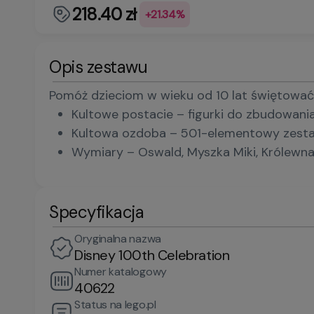
218.40 zł
+21.34%
Opis zestawu
Pomóż dzieciom w wieku od 10 lat świętować 
Kultowe postacie – figurki do zbudowani
Kultowa ozdoba – 501-elementowy zestaw 
Wymiary – Oswald, Myszka Miki, Królewn
Specyfikacja
Oryginalna nazwa
Disney 100th Celebration
Numer katalogowy
40622
Status na lego.pl