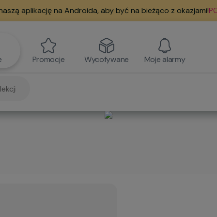
naszą aplikację na Androida, aby być na bieżąco z okazjami!
PO
e
Promocje
Wycofywane
Moje alarmy