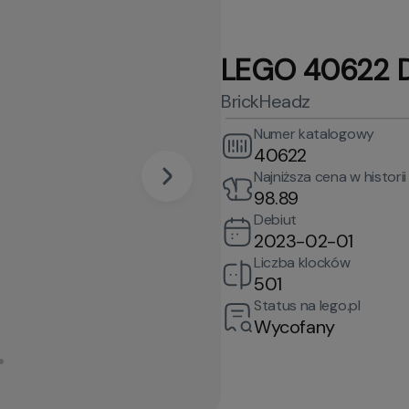
LEGO 40622 Di
BrickHeadz
Numer katalogowy
40622
Najniższa cena w historii
98.89
Debiut
2023-02-01
Liczba klocków
501
Status na lego.pl
Wycofany