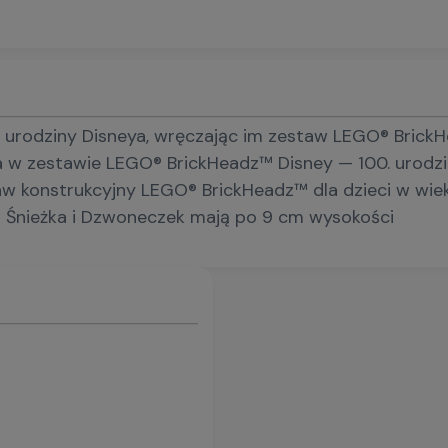
urodziny Disneya, wręczając im zestaw LEGO® BrickHe
a w zestawie LEGO® BrickHeadz™ Disney — 100. urodzi
konstrukcyjny LEGO® BrickHeadz™ dla dzieci w wieku 
a Śnieżka i Dzwoneczek mają po 9 cm wysokości