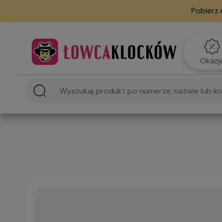
Pobierz 
Okazj