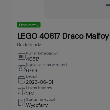
Ekskluzywny
LEGO 40617 Draco Malfoy 
BrickHeadz
Numer katalogowy
40617
Najniższa cena w historii
67.99
Debiut
2023-06-01
Liczba klocków
262
Status na lego.pl
Wycofany