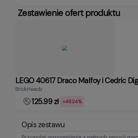
Zestawienie ofert produktu
LEGO 40617 Draco Malfoy i Cedric Di
BrickHeadz
125.99 zł
+48.24%
Opis zestawu
Przywołaj wspomnienia z pełnych emocji mecz