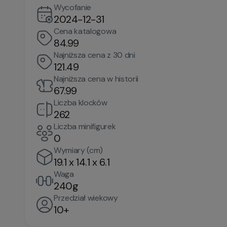
Wycofanie
2024-12-31
Cena katalogowa
84.99
Najniższa cena z 30 dni
121.49
Najniższa cena w historii
67.99
Liczba klocków
262
Liczba minifigurek
0
Wymiary (cm)
19.1 x 14.1 x 6.1
Waga
240g
Przedział wiekowy
10+