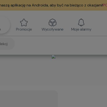
naszą aplikację na Androida, aby być na bieżąco z okazjami!
PO
e
Promocje
Wycofywane
Moje alarmy