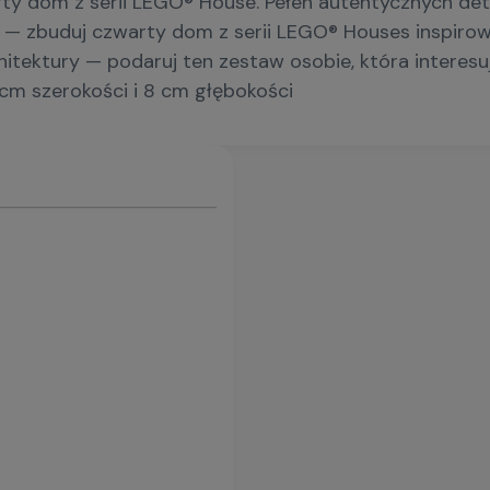
rty dom z serii LEGO® House. Pełen autentycznych de
a — zbuduj czwarty dom z serii LEGO® Houses inspirow
hitektury — podaruj ten zestaw osobie, która interesu
cm szerokości i 8 cm głębokości