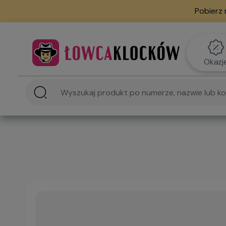
Pobierz 
Okazj