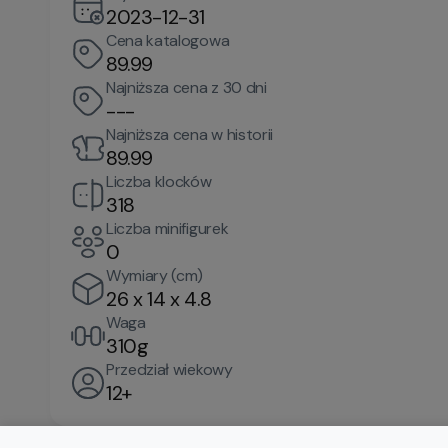
2023-12-31
Cena katalogowa
89.99
Najniższa cena z 30 dni
---
Najniższa cena w historii
89.99
Liczba klocków
318
Liczba minifigurek
0
Wymiary (cm)
26 x 14 x 4.8
Waga
310g
Przedział wiekowy
12+