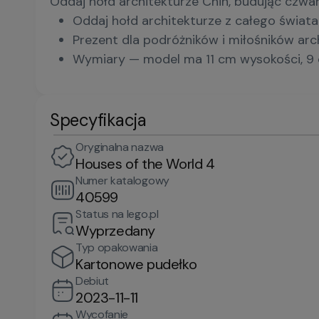
Oddaj hołd architekturze Chin, budując czwa
Oddaj hołd architekturze z całego świat
Prezent dla podróżników i miłośników arc
Wymiary — model ma 11 cm wysokości, 9 
Specyfikacja
Oryginalna nazwa
Houses of the World 4
Numer katalogowy
40599
Status na lego.pl
Wyprzedany
Typ opakowania
Kartonowe pudełko
Debiut
2023-11-11
Wycofanie