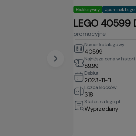
Ekskluzywny
Upominek Lego
LEGO 40599 D
promocyjne
Numer katalogowy
40599
Najniższa cena w historii
89.99
Debiut
2023-11-11
Liczba klocków
318
Status na lego.pl
Wyprzedany