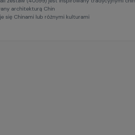
tali zestaw (40599) jest inspirowany tradycyjnymi c
any architekturą Chin
je się Chinami lub różnymi kulturami