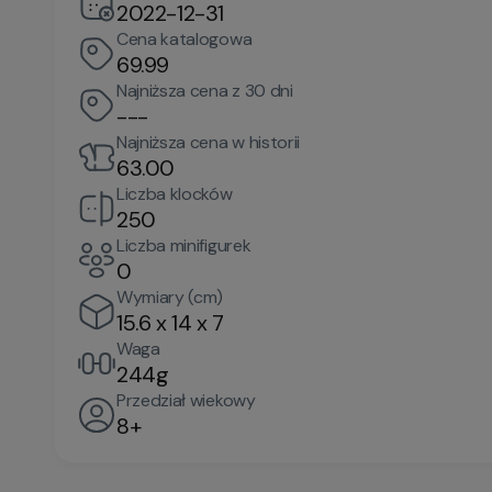
2022-12-31
Cena katalogowa
69.99
Najniższa cena z 30 dni
---
Najniższa cena w historii
63.00
Liczba klocków
250
Liczba minifigurek
0
Wymiary (cm)
15.6 x 14 x 7
Waga
244g
Przedział wiekowy
8+