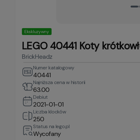
Ekskluzywny
LEGO 40441 Koty krótkow
BrickHeadz
Numer katalogowy
40441
Najniższa cena w historii
63.00
Debiut
2021-01-01
Liczba klocków
250
Status na lego.pl
Wycofany