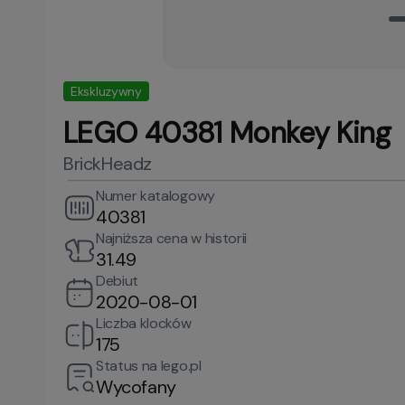
Ekskluzywny
LEGO 40381 Monkey King
BrickHeadz
Numer katalogowy
40381
Najniższa cena w historii
31.49
Debiut
2020-08-01
Liczba klocków
175
Status na lego.pl
Wycofany