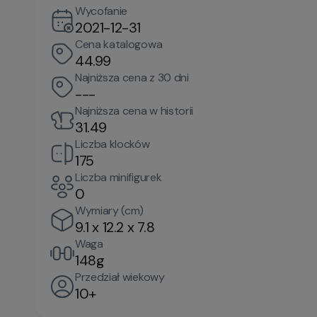
Wycofanie
2021-12-31
Cena katalogowa
44.99
Najniższa cena z 30 dni
---
Najniższa cena w historii
31.49
Liczba klocków
175
Liczba minifigurek
0
Wymiary (cm)
9.1 x 12.2 x 7.8
Waga
148g
Przedział wiekowy
10+