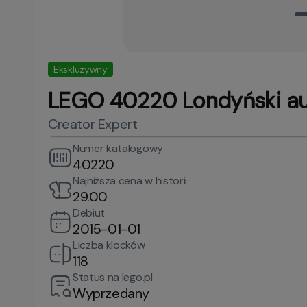
Ekskluzywny
LEGO 40220 Londyński a
Creator Expert
Numer katalogowy
40220
Najniższa cena w historii
29.00
Debiut
2015-01-01
Liczba klocków
118
Status na lego.pl
Wyprzedany