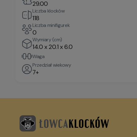
29.00
Liczba klocków
118
Liczba minifigurek
0
Wymiary (cm)
14.0 x 20.1 x 6.0
Waga
Przedział wiekowy
7+