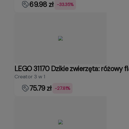
69.98 zł
-33.35%
LEGO 31170 Dzikie zwierzęta: różowy f
Creator 3 w 1
75.79 zł
-27.81%