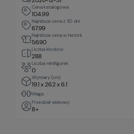
2026-12-31
Cena katalogowa
104.99
Najniższa cena z 30 dni
67.99
Najniższa cena w historii
56.90
Liczba klocków
288
Liczba minifigurek
0
Wymiary (cm)
19.1 x 26.2 x 6.1
Waga
Przedział wiekowy
8+