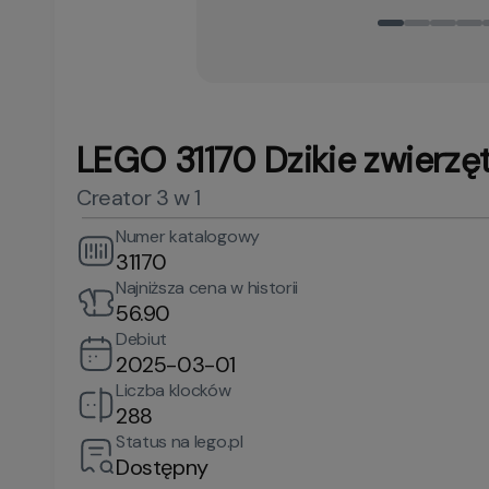
LEGO 31170 Dzikie zwierzę
Creator 3 w 1
Numer katalogowy
31170
Najniższa cena w historii
56.90
Debiut
2025-03-01
Liczba klocków
288
Status na lego.pl
Dostępny