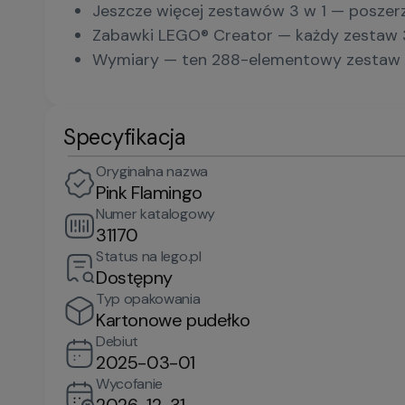
Jeszcze więcej zestawów 3 w 1 — poszerz
Zabawki LEGO® Creator — każdy zestaw 3
Wymiary — ten 288-elementowy zestaw L
Specyfikacja
Oryginalna nazwa
Pink Flamingo
Numer katalogowy
31170
Status na lego.pl
Dostępny
Typ opakowania
Kartonowe pudełko
Debiut
2025-03-01
Wycofanie