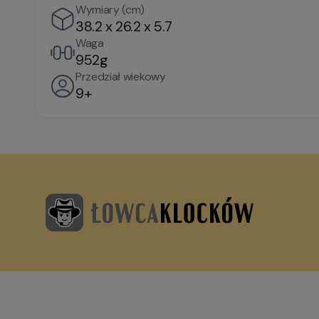
Wymiary (cm)
38.2 x 26.2 x 5.7
Waga
952g
Przedział wiekowy
9+