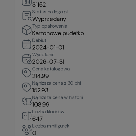
31152
Status na lego.pl
Wyprzedany
Typ opakowania
Kartonowe pudełko
Debiut
2024-01-01
Wycofanie
2026-07-31
Cena katalogowa
214.99
Najniższa cena z 30 dni
152.93
Najniższa cena w historii
108.99
Liczba klocków
647
Liczba minifigurek
0