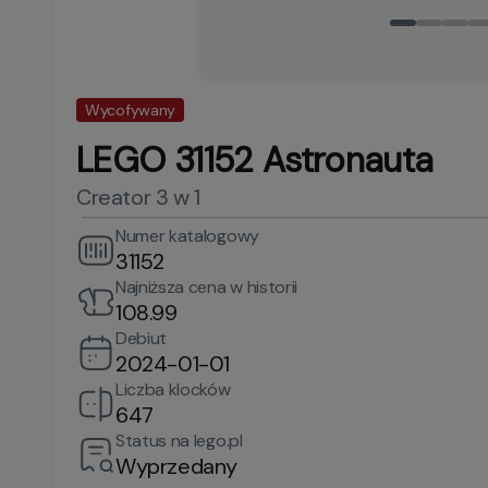
Wycofywany
LEGO 31152 Astronauta
Creator 3 w 1
Numer katalogowy
31152
Najniższa cena w historii
108.99
Debiut
2024-01-01
Liczba klocków
647
Status na lego.pl
Wyprzedany