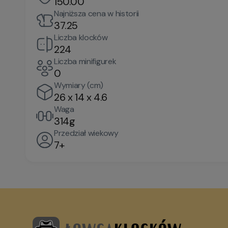
150.00
Najniższa cena w historii
37.25
Liczba klocków
224
Liczba minifigurek
0
Wymiary (cm)
26 x 14 x 4.6
Waga
314g
Przedział wiekowy
7+