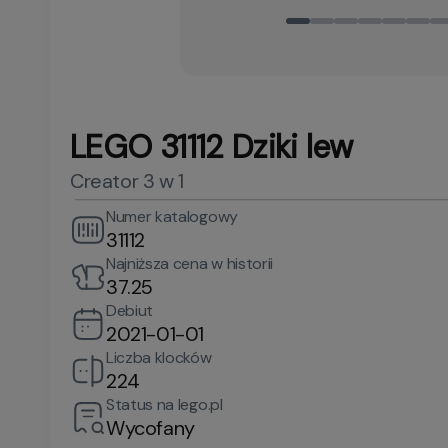
LEGO 31112 Dziki lew
Creator 3 w 1
Numer katalogowy
31112
Najniższa cena w historii
37.25
Debiut
2021-01-01
Liczba klocków
224
Status na lego.pl
Wycofany