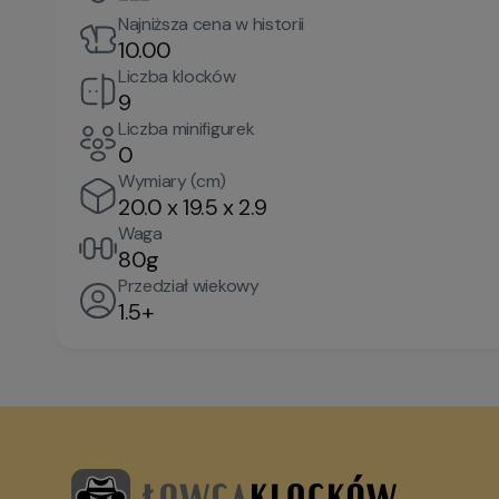
Najniższa cena w historii
10.00
Liczba klocków
9
Liczba minifigurek
0
Wymiary (cm)
20.0 x 19.5 x 2.9
Waga
80g
Przedział wiekowy
1.5+