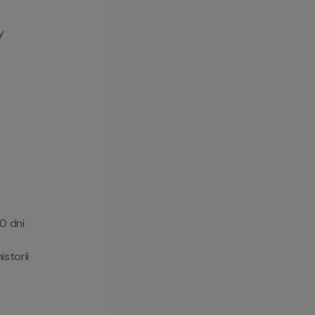
y
0 dni
istorii