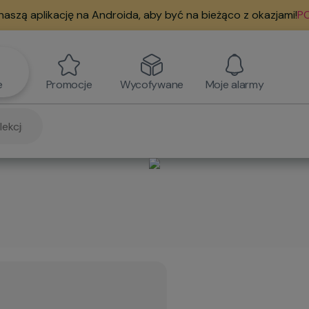
naszą aplikację na Androida, aby być na bieżąco z okazjami!
PO
e
Promocje
Wycofywane
Moje alarmy