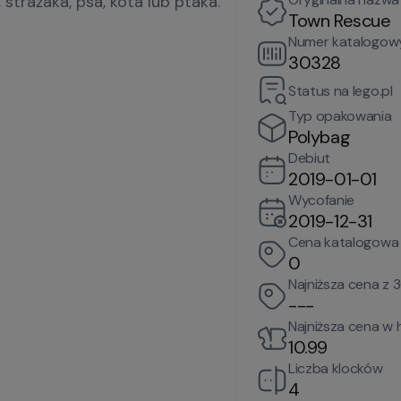
strażaka, psa, kota lub ptaka.
Town Rescue
Numer katalogow
30328
Status na lego.pl
Typ opakowania
Polybag
Debiut
2019-01-01
Wycofanie
2019-12-31
Cena katalogowa
0
Najniższa cena z 3
---
Najniższa cena w h
10.99
Liczba klocków
4