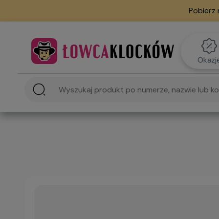
Pobierz 
Okazj