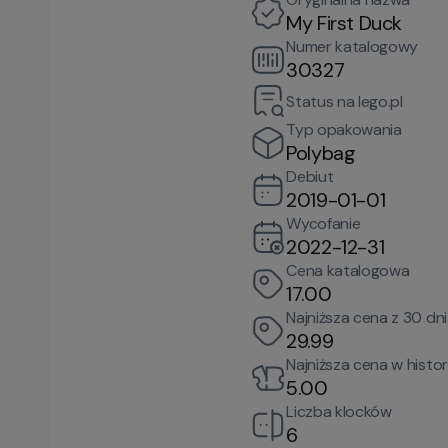
My First Duck
Numer katalogowy
30327
Status na lego.pl
Typ opakowania
Polybag
Debiut
2019-01-01
Wycofanie
2022-12-31
Cena katalogowa
17.00
Najniższa cena z 30 dni
29.99
Najniższa cena w histori
5.00
Liczba klocków
6