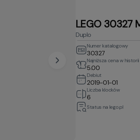
LEGO 30327 M
Duplo
Numer katalogowy
30327
Najniższa cena w historii
5.00
Debiut
2019-01-01
Liczba klocków
6
Status na lego.pl