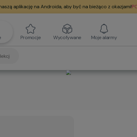
naszą aplikację na Androida, aby być na bieżąco z okazjami!
PO
e
Promocje
Wycofywane
Moje alarmy