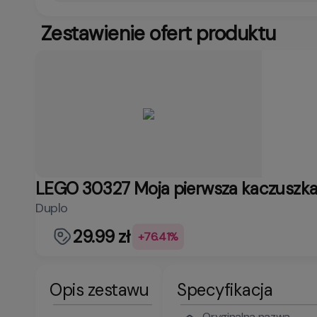
Zestawienie ofert produktu
LEGO 30327 Moja pierwsza kaczuszk
Duplo
29.99 zł
+76.41%
Opis zestawu
Specyfikacja
Oryginalna nazwa