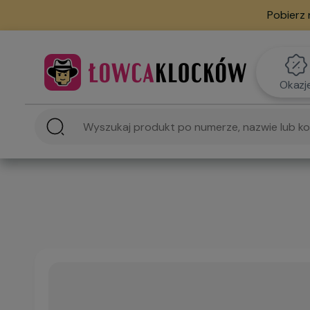
Pobierz 
Okazj