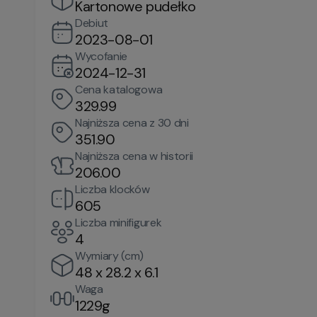
Kartonowe pudełko
Debiut
2023-08-01
Wycofanie
2024-12-31
Cena katalogowa
329.99
Najniższa cena z 30 dni
351.90
Najniższa cena w historii
206.00
Liczba klocków
605
Liczba minifigurek
4
Wymiary (cm)
48 x 28.2 x 6.1
Waga
1229g