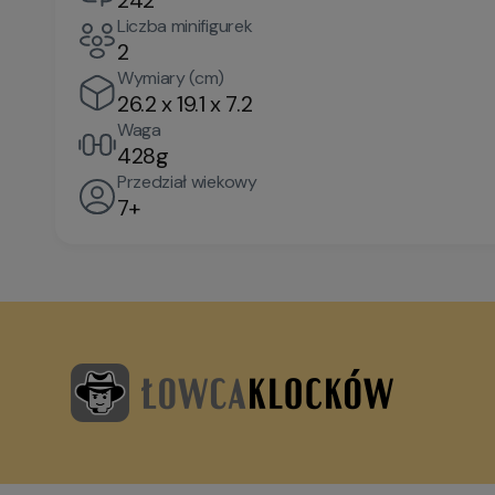
242
Liczba minifigurek
2
Wymiary (cm)
26.2 x 19.1 x 7.2
Waga
428g
Przedział wiekowy
7+