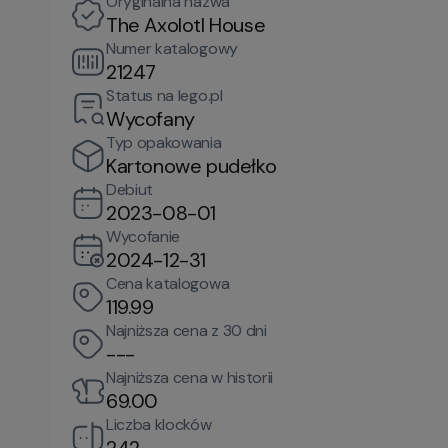
Oryginalna nazwa
The Axolotl House
Numer katalogowy
21247
Status na lego.pl
Wycofany
Typ opakowania
Kartonowe pudełko
Debiut
2023-08-01
Wycofanie
2024-12-31
Cena katalogowa
119.99
Najniższa cena z 30 dni
---
Najniższa cena w historii
69.00
Liczba klocków