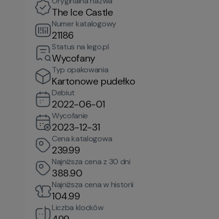
Oryginalna nazwa
The Ice Castle
Numer katalogowy
21186
Status na lego.pl
Wycofany
Typ opakowania
Kartonowe pudełko
Debiut
2022-06-01
Wycofanie
2023-12-31
Cena katalogowa
239.99
Najniższa cena z 30 dni
388.90
Najniższa cena w historii
104.99
Liczba klocków