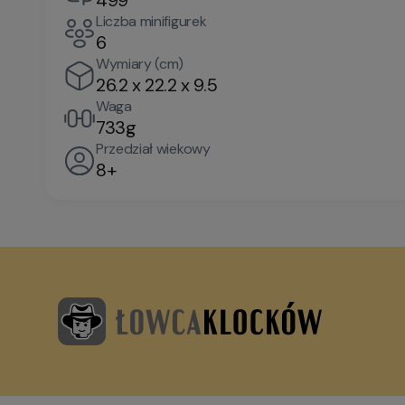
499
Liczba minifigurek
6
Wymiary (cm)
26.2 x 22.2 x 9.5
Waga
733g
Przedział wiekowy
8+