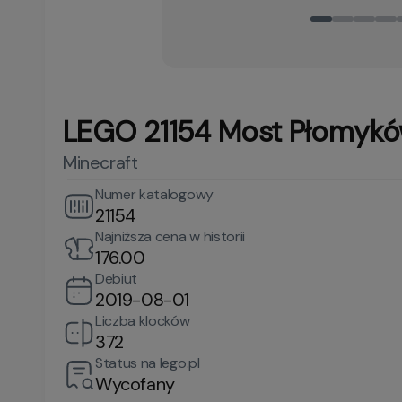
LEGO 21154 Most Płomyk
Minecraft
Numer katalogowy
21154
Najniższa cena w historii
176.00
Debiut
2019-08-01
Liczba klocków
372
Status na lego.pl
Wycofany