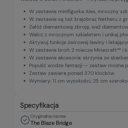
W zestawie minifigurka Alex, mroczny szk
W zestawie są też: krajobraz Netheru z g
Załóż diamentową zbroję, weź diamentow
Walcz z mrocznym szkieletem i unikaj pło
Aktywuj funkcje żwirowej lawiny i latają
W zestawie broń: 2 miecze Minecraft™ i ki
W zestawie akcesoria: skrzynia ze skarbe
Popuść wodze fantazji — zestaw można 
Zestaw zawiera ponad 370 klocków.
Wymiary: 11 cm wysokości, 25 cm szerokoś
Specyfikacja
Oryginalna nazwa
The Blaze Bridge