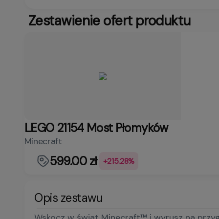
Zestawienie ofert produktu
LEGO 21154 Most Płomyków
Minecraft
599.00 zł
+215.28%
Opis zestawu
Wskocz w świat Minecraft™ i wyrusz na przyg