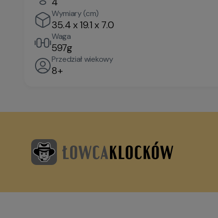
4
Wymiary (cm)
35.4 x 19.1 x 7.0
Waga
597g
Przedział wiekowy
8+