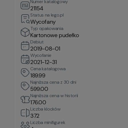
Numer katalogowy
21154
Status na lego.pl
Wycofany
Typ opakowania
Kartonowe pudełko
Debiut
2019-08-01
Wycofanie
2021-12-31
Cena katalogowa
189.99
Najniższa cena z 30 dni
599.00
Najniższa cena w historii
176.00
Liczba klocków
372
Liczba minifigurek