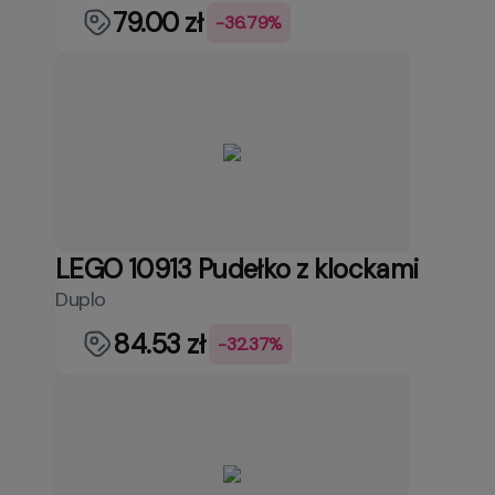
79.00 zł
-36.79%
LEGO 10913 Pudełko z klockami
Duplo
84.53 zł
-32.37%