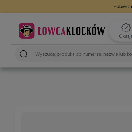
Pobierz 
Okazj