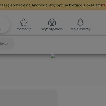
naszą aplikację na Androida, aby być na bieżąco z okazjami!
PO
e
Promocje
Wycofywane
Moje alarmy