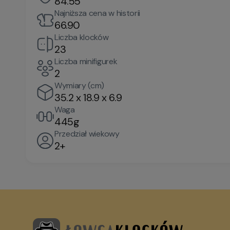
84.55
Najniższa cena w historii
66.90
Liczba klocków
23
Liczba minifigurek
2
Wymiary (cm)
35.2 x 18.9 x 6.9
Waga
445g
Przedział wiekowy
2+