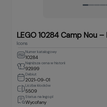
LEGO 10284 Camp Nou – 
Icons
Numer katalogowy
10284
Najniższa cena w historii
929.99
Debiut
2021-09-01
Liczba klocków
5509
Status na lego.pl
Wycofany