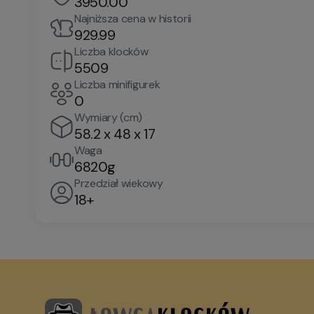
3950.00
Najniższa cena w historii
929.99
Liczba klocków
5509
Liczba minifigurek
0
Wymiary (cm)
58.2 x 48 x 17
Waga
6820g
Przedział wiekowy
18+